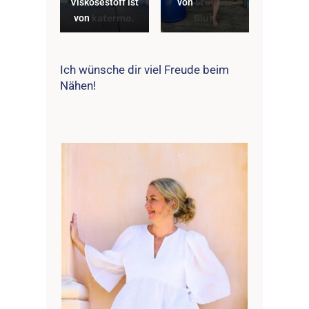
Viskosestoff ist
von
Stoff im
von
katermo.
Blut.
Ich wünsche dir viel Freude beim
Nähen!