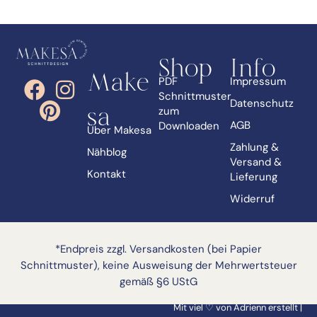
Shop
Info
Make
PDF
Impressum
Schnittmuster
Datenschutz
zum
sa
AGB
Downloaden
Über Makesa
Zahlung &
Nähblog
Versand &
Kontakt
Lieferung
Widerruf
*Endpreis zzgl. Versandkosten (bei Papier
Schnittmuster), keine Ausweisung der Mehrwertsteuer
gemäß §6 UStG
Mit viel ♡ von Adrienn erstellt |